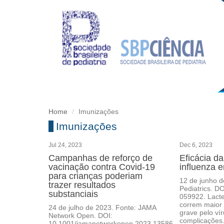
Home
Imunizações
Imunizações
Jul 24, 2023
Dec 6, 2023
Campanhas de reforço de
Eficácia da
vacinação contra Covid-19
influenza e
para crianças poderiam
12 de junho d
trazer resultados
Pediatrics. D
substanciais
059922. Lacte
correm maior 
24 de julho de 2023. Fonte: JAMA
grave pelo vír
Network Open. DOI:
complicações.
10.1001/jamanetworkopen.2023.13586.