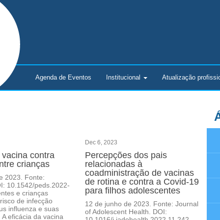
Agenda de Eventos
Institucional
Atualização
profissi
Á
Dec 6, 2023
 vacina contra
Percepções dos pais
ntre crianças
relacionadas à
coadministração de vacinas
e 2023. Fonte:
de rotina e contra a Covid-19
OI: 10.1542/peds.2022-
para filhos adolescentes
ntes e crianças
risco de infecção
12 de junho de 2023. Fonte: Journal
us influenza e suas
of Adolescent Health. DOI:
 A eficácia da vacina
10.1016/j.jadohealth.2022.11.242.