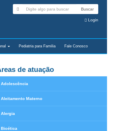
Buscar
Login
onal
Pediatria para Familia
Fale Conosco
reas de atuação
Adolescência
Aleitamento Materno
Alergia
Bioética