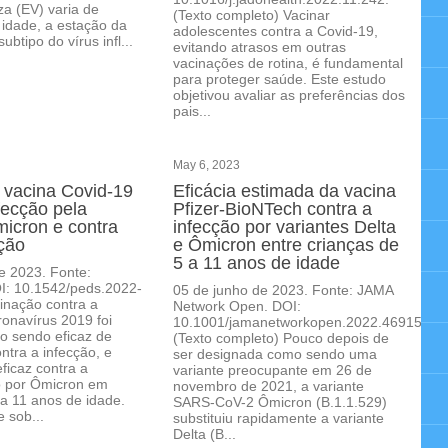
za (EV) varia de
(Texto completo) Vacinar
idade, a estação da
adolescentes contra a Covid-19,
subtipo do vírus infl...
evitando atrasos em outras
vacinações de rotina, é fundamental
para proteger saúde. Este estudo
objetivou avaliar as preferências dos
pais...
May 6, 2023
a vacina Covid-19
Eficácia estimada da vacina
fecção pela
Pfizer-BioNTech contra a
micron e contra
infecção por variantes Delta
ação
e Ômicron entre crianças de
5 a 11 anos de idade
e 2023. Fonte:
OI: 10.1542/peds.2022-
05 de junho de 2023. Fonte: JAMA
inação contra a
Network Open. DOI:
onavírus 2019 foi
10.1001/jamanetworkopen.2022.46915.
o sendo eficaz de
(Texto completo) Pouco depois de
tra a infecção, e
ser designada como sendo uma
icaz contra a
variante preocupante em 26 de
o por Ômicron em
novembro de 2021, a variante
 a 11 anos de idade.
SARS-CoV-2 Ômicron (B.1.1.529)
 sob...
substituiu rapidamente a variante
Delta (B...