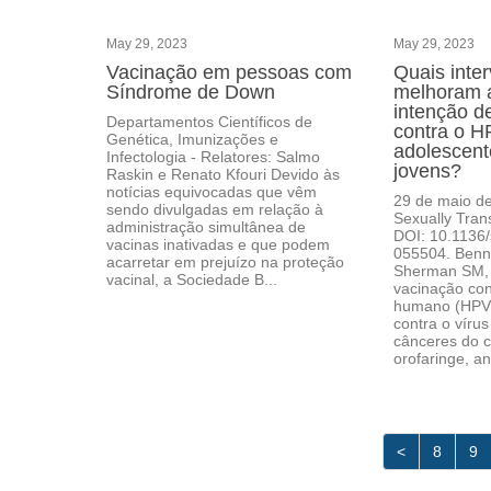
May 29, 2023
May 29, 2023
Vacinação em pessoas com
Quais inte
Síndrome de Down
melhoram 
intenção d
Departamentos Científicos de
contra o H
Genética, Imunizações e
adolescent
Infectologia - Relatores: Salmo
jovens?
Raskin e Renato Kfouri Devido às
notícias equivocadas que vêm
29 de maio de
sendo divulgadas em relação à
Sexually Trans
administração simultânea de
DOI: 10.1136/
vacinas inativadas e que podem
055504. Benn
acarretar em prejuízo na proteção
Sherman SM, e
vacinal, a Sociedade B...
vacinação con
humano (HPV)
contra o víru
cânceres do c
orofaringe, an
<
8
9