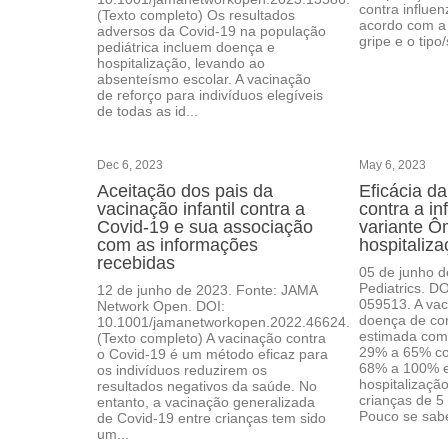
contra influen
(Texto completo) Os resultados
acordo com a 
adversos da Covid-19 na população
gripe e o tipo/
pediátrica incluem doença e
hospitalização, levando ao
absenteísmo escolar. A vacinação
de reforço para indivíduos elegíveis
de todas as id...
Dec 6, 2023
May 6, 2023
Aceitação dos pais da
Eficácia d
vacinação infantil contra a
contra a in
Covid-19 e sua associação
variante Ô
com as informações
hospitaliz
recebidas
05 de junho d
Pediatrics. D
12 de junho de 2023. Fonte: JAMA
059513. A vac
Network Open. DOI:
doença de cor
10.1001/jamanetworkopen.2022.46624.
estimada com
(Texto completo) A vacinação contra
29% a 65% con
o Covid-19 é um método eficaz para
68% a 100% ef
os indivíduos reduzirem os
hospitalizaçã
resultados negativos da saúde. No
crianças de 5
entanto, a vacinação generalizada
Pouco se sabe
de Covid-19 entre crianças tem sido
um...