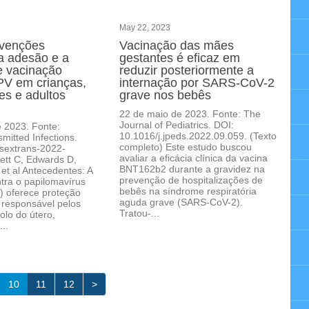
May 22, 2023
rvenções
Vacinação das mães
a adesão e a
gestantes é eficaz em
e vacinação
reduzir posteriormente a
PV em crianças,
internação por SARS-CoV-2
es e adultos
grave nos bebês
22 de maio de 2023. Fonte: The
Journal of Pediatrics. DOI:
 2023. Fonte:
10.1016/j.jpeds.2022.09.059. (Texto
mitted Infections.
completo) Este estudo buscou
sextrans-2022-
avaliar a eficácia clínica da vacina
ett C, Edwards D,
BNT162b2 durante a gravidez na
t al Antecedentes: A
prevenção de hospitalizações de
tra o papilomavírus
bebês na síndrome respiratória
 oferece proteção
aguda grave (SARS-CoV-2).
s responsável pelos
Tratou-...
olo do útero,
...
10
11
12
>