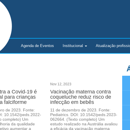
Agenda de Eventos
Institucional
Atualização
profissi
Á
Nov 12, 2023
tra a Covid-19 é
Vacinação materna contra
l para crianças
coqueluche reduz risco de
 falciforme
infecção em bebês
ro de 2023. Fonte:
11 de dezembro de 2023. Fonte:
OI: 10.1542/peds.2022-
Pediatrics. DOI: 10.1542/peds.2023-
to completo) Um
062664. (Texto completo) Um
lhoria da qualidade
estudo realizado na Austrália avaliou
etivo aumentar a
a eficácia da vacinação materna