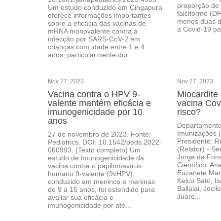
proporção de
Um estudo conduzido em Cingapura
falciforme (D
oferece informações importantes
menos duas d
sobre a eficácia das vacinas de
a Covid-19 pa
mRNA monovalente contra a
infecção por SARS-CoV-2 em
crianças com idade entre 1 e 4
anos, particularmente dur...
Nov 27, 2023
Nov 27, 2023
Vacina contra o HPV 9-
Miocardite 
valente mantém eficácia e
vacina Cov
imunogenicidade por 10
risco?
anos
Departamento 
Imunizações 
27 de novembro de 2023. Fonte:
Presidente: R
Pediatrics. DOI: 10.1542/peds.2022-
(Relator) - Se
060993. (Texto completo) Um
Jorge da Fon
estudo de imunogenicidade da
Científico: An
vacina contra o papilomavírus
Euzanete Mar
humano 9-valente (9vHPV),
Keico Sato, Is
conduzido em meninos e meninas
Ballalai, Joci
de 9 a 15 anos, foi estendido para
Juare...
avaliar sua eficácia e
imunogenicidade por até...