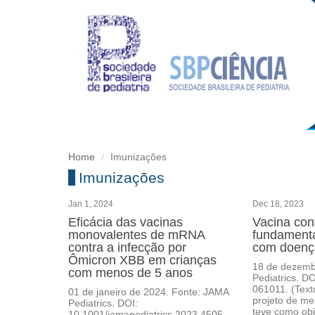
Home
Imunizações
Imunizações
Jan 1, 2024
Dec 18, 2023
Eficácia das vacinas
Vacina con
monovalentes de mRNA
fundamenta
contra a infecção por
com doença
Ômicron XBB em crianças
18 de dezemb
com menos de 5 anos
Pediatrics. D
061011. (Tex
01 de janeiro de 2024. Fonte: JAMA
projeto de me
Pediatrics. DOI:
teve como obj
10.1001/jamapediatrics.2023.4505.