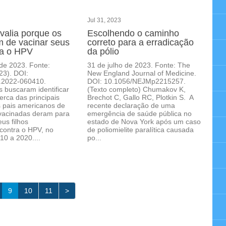
Jul 31, 2023
valia porque os
Escolhendo o caminho
m de vacinar seus
correto para a erradicação
tra o HPV
da pólio
de 2023. Fonte:
31 de julho de 2023. Fonte: The
23). DOI:
New England Journal of Medicine.
.2022-060410.
DOI: 10.1056/NEJMp2215257.
 buscaram identificar
(Texto completo) Chumakov K,
erca das principais
Brechot C, Gallo RC, Plotkin S. A
 pais americanos de
recente declaração de uma
 vacinadas deram para
emergência de saúde pública no
us filhos
estado de Nova York após um caso
contra o HPV, no
de poliomielite paralítica causada
10 a 2020....
po...
9
10
11
>