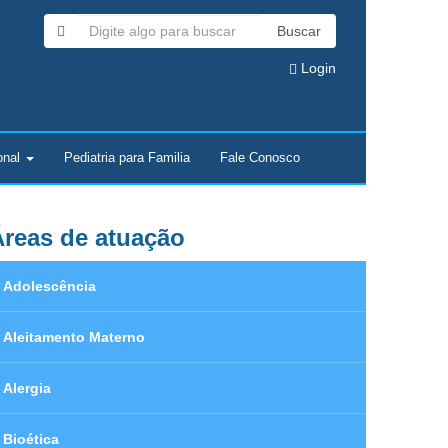
Buscar
Login
onal
Pediatria para Familia
Fale Conosco
reas de atuação
Adolescência
Aleitamento Materno
Alergia
Bioética