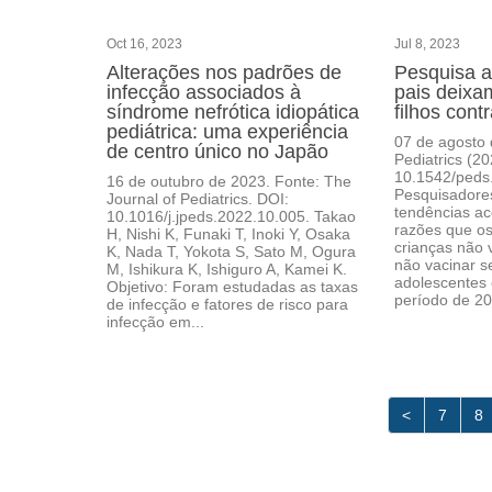
Oct 16, 2023
Jul 8, 2023
Alterações nos padrões de
Pesquisa a
infecção associados à
pais deixa
síndrome nefrótica idiopática
filhos con
pediátrica: uma experiência
07 de agosto 
de centro único no Japão
Pediatrics (20
10.1542/peds
16 de outubro de 2023. Fonte: The
Pesquisadores
Journal of Pediatrics. DOI:
tendências ac
10.1016/j.jpeds.2022.10.005. Takao
razões que os
H, Nishi K, Funaki T, Inoki Y, Osaka
crianças não
K, Nada T, Yokota S, Sato M, Ogura
não vacinar se
M, Ishikura K, Ishiguro A, Kamei K.
adolescentes 
Objetivo: Foram estudadas as taxas
período de 20
de infecção e fatores de risco para
infecção em...
<
7
8