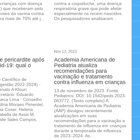
 crianças com doença
contra a coqueluche, uma doença
F) que receberam pelo
respiratória grave que pode afetar
oses da vacina contra
especialmente os recém-nascidos.
ra mais de 70% até j...
Os pesquisadores analisaram...
Nov 13, 2023
e pericardite após
Academia Americana de
id-19: qual o
Pediatria atualiza
recomendações para
vacinação e tratamento
Científico de
contra influenza em crianças
(gestão 2022-2024) -
enato A Kfouri
13 de novembro de 2023. Fonte:
cretário: Eduardo
Pediatrics. DOI: 10.1542/peds.2023-
seca Lima - Conselho
063772. (Texto completo) A
alíria Moraes Pimentel,
Academia Americana de Pediatria
ia Coser, Helena
(AAP) divulgou recentemente
abella de Assis M.
atualizações em suas
leide Sales Campos,
recomendações para a vacinação e
tratamento de influenza em crianças
durante a temporada de influenza
de 2023–2024. As...