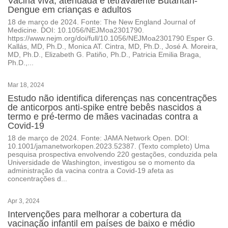
Vacina viva, atenuada e tetravalente Butantan-
Dengue em crianças e adultos
18 de março de 2024. Fonte: The New England Journal of
Medicine. DOI: 10.1056/NEJMoa2301790.
https://www.nejm.org/doi/full/10.1056/NEJMoa2301790 Esper G.
Kallás, MD, Ph.D., Monica AT. Cintra, MD, Ph.D., José A. Moreira,
MD, Ph.D., Elizabeth G. Patiño, Ph.D., Patricia Emilia Braga,
Ph.D.,...
Mar 18, 2024
Estudo não identifica diferenças nas concentrações
de anticorpos anti-spike entre bebês nascidos a
termo e pré-termo de mães vacinadas contra a
Covid-19
18 de março de 2024. Fonte: JAMA Network Open. DOI:
10.1001/jamanetworkopen.2023.52387. (Texto completo) Uma
pesquisa prospectiva envolvendo 220 gestações, conduzida pela
Universidade de Washington, investigou se o momento da
administração da vacina contra a Covid-19 afeta as
concentrações d...
Apr 3, 2024
Intervenções para melhorar a cobertura da
vacinação infantil em países de baixo e médio