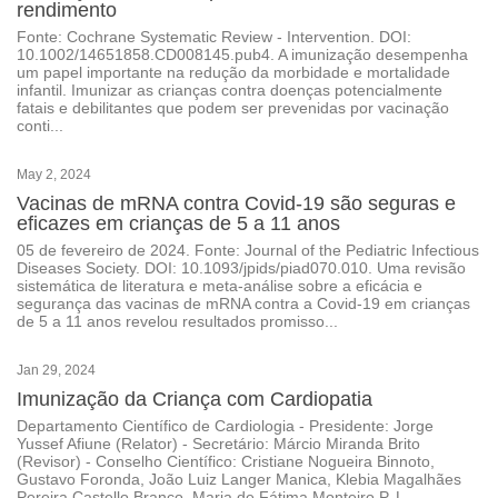
rendimento
Fonte: Cochrane Systematic Review - Intervention. DOI:
10.1002/14651858.CD008145.pub4. A imunização desempenha
um papel importante na redução da morbidade e mortalidade
infantil. Imunizar as crianças contra doenças potencialmente
fatais e debilitantes que podem ser prevenidas por vacinação
conti...
May 2, 2024
Vacinas de mRNA contra Covid-19 são seguras e
eficazes em crianças de 5 a 11 anos
05 de fevereiro de 2024. Fonte: Journal of the Pediatric Infectious
Diseases Society. DOI: 10.1093/jpids/piad070.010. Uma revisão
sistemática de literatura e meta-análise sobre a eficácia e
segurança das vacinas de mRNA contra a Covid-19 em crianças
de 5 a 11 anos revelou resultados promisso...
Jan 29, 2024
Imunização da Criança com Cardiopatia
Departamento Científico de Cardiologia - Presidente: Jorge
Yussef Afiune (Relator) - Secretário: Márcio Miranda Brito
(Revisor) - Conselho Científico: Cristiane Nogueira Binnoto,
Gustavo Foronda, João Luiz Langer Manica, Klebia Magalhães
Pereira Castello Branco, Maria de Fátima Monteiro P. L...