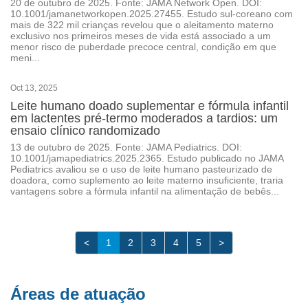
20 de outubro de 2025. Fonte: JAMA Network Open. DOI:
10.1001/jamanetworkopen.2025.27455. Estudo sul-coreano com
mais de 322 mil crianças revelou que o aleitamento materno
exclusivo nos primeiros meses de vida está associado a um
menor risco de puberdade precoce central, condição em que
meni...
Oct 13, 2025
Leite humano doado suplementar e fórmula infantil
em lactentes pré-termo moderados a tardios: um
ensaio clínico randomizado
13 de outubro de 2025. Fonte: JAMA Pediatrics. DOI:
10.1001/jamapediatrics.2025.2365. Estudo publicado no JAMA
Pediatrics avaliou se o uso de leite humano pasteurizado de
doadora, como suplemento ao leite materno insuficiente, traria
vantagens sobre a fórmula infantil na alimentação de bebês...
<
1
2
3
4
5
>
Áreas de atuação