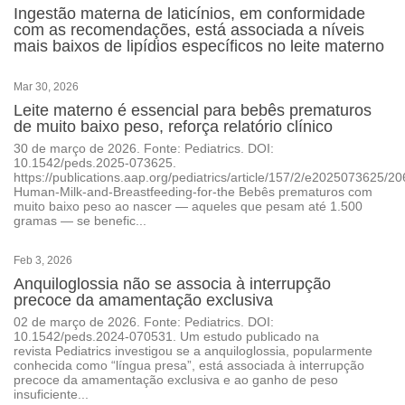
Ingestão materna de laticínios, em conformidade
com as recomendações, está associada a níveis
mais baixos de lipídios específicos no leite materno
Mar 30, 2026
Leite materno é essencial para bebês prematuros
de muito baixo peso, reforça relatório clínico
30 de março de 2026. Fonte: Pediatrics. DOI:
10.1542/peds.2025-073625.
https://publications.aap.org/pediatrics/article/157/2/e2025073625/2
Human-Milk-and-Breastfeeding-for-the Bebês prematuros com
muito baixo peso ao nascer — aqueles que pesam até 1.500
gramas — se benefic...
Feb 3, 2026
Anquiloglossia não se associa à interrupção
precoce da amamentação exclusiva
02 de março de 2026. Fonte: Pediatrics. DOI:
10.1542/peds.2024-070531. Um estudo publicado na
revista Pediatrics investigou se a anquiloglossia, popularmente
conhecida como “língua presa”, está associada à interrupção
precoce da amamentação exclusiva e ao ganho de peso
insuficiente...