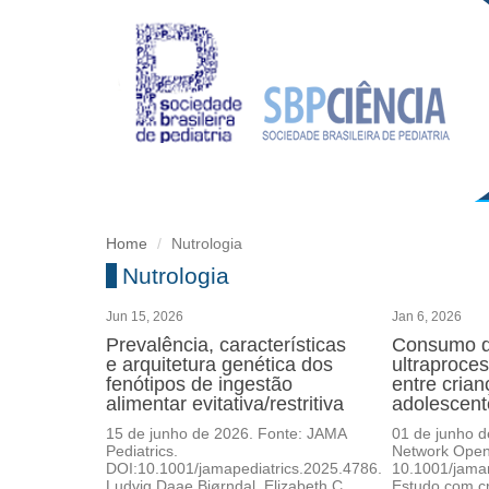
Home
Nutrologia
Nutrologia
Jun 15, 2026
Jan 6, 2026
Prevalência, características
Consumo 
e arquitetura genética dos
ultraproce
fenótipos de ingestão
entre crian
alimentar evitativa/restritiva
adolescent
15 de junho de 2026. Fonte: JAMA
01 de junho 
Pediatrics.
Network Open
DOI:10.1001/jamapediatrics.2025.4786.
10.1001/jama
Ludvig Daae Bjørndal, Elizabeth C.
Estudo com cr