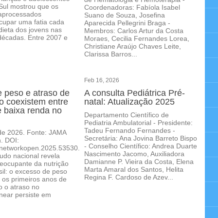
Sul mostrou que os
Coordenadoras: Fabíola Isabel
raprocessados
Suano de Souza, Josefina
cupar uma fatia cada
Aparecida Pellegrini Braga -
dieta dos jovens nas
Membros: Carlos Artur da Costa
décadas. Entre 2007 e
Moraes, Cecilia Fernandes Lorea,
Christiane Araújo Chaves Leite,
Clarissa Barros...
Feb 16, 2026
 peso e atraso de
A consulta Pediátrica Pré-
o coexistem entre
natal: Atualização 2025
e baixa renda no
Departamento Científico de
Pediatria Ambulatorial - Presidente:
Tadeu Fernando Fernandes -
de 2026. Fonte: JAMA
Secretária: Ana Jovina Barreto Bispo
. DOI:
- Conselho Científico: Andrea Duarte
networkopen.2025.53530.
Nascimento Jacomo, Auxiliadora
udo nacional revela
Damianne P. Vieira da Costa, Elena
eocupante da nutrição
Marta Amaral dos Santos, Helita
asil: o excesso de peso
Regina F. Cardoso de Azev...
 os primeiros anos de
o o atraso no
inear persiste em