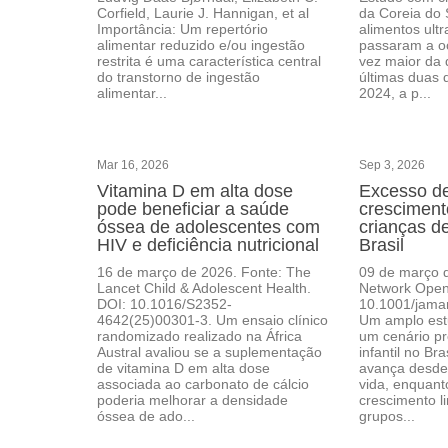
Corfield, Laurie J. Hannigan, et al
da Coreia do 
Importância: Um repertório
alimentos ult
alimentar reduzido e/ou ingestão
passaram a o
restrita é uma característica central
vez maior da 
do transtorno de ingestão
últimas duas 
alimentar...
2024, a p...
Mar 16, 2026
Sep 3, 2026
Vitamina D em alta dose
Excesso de
pode beneficiar a saúde
cresciment
óssea de adolescentes com
crianças d
HIV e deficiência nutricional
Brasil
16 de março de 2026. Fonte: The
09 de março 
Lancet Child & Adolescent Health.
Network Open
DOI: 10.1016/S2352-
10.1001/jama
4642(25)00301-3. Um ensaio clínico
Um amplo est
randomizado realizado na África
um cenário pr
Austral avaliou se a suplementação
infantil no Br
de vitamina D em alta dose
avança desde
associada ao carbonato de cálcio
vida, enquant
poderia melhorar a densidade
crescimento l
óssea de ado...
grupos...