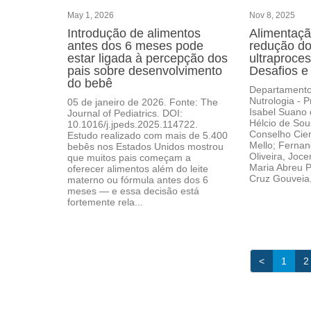
May 1, 2026
Nov 8, 2025
Introdução de alimentos
Alimentaçã
antes dos 6 meses pode
redução d
estar ligada à percepção dos
ultraproc
pais sobre desenvolvimento
Desafios 
do bebê
Departamento 
Nutrologia - P
05 de janeiro de 2026. Fonte: The
Isabel Suano 
Journal of Pediatrics. DOI:
Hélcio de So
10.1016/j.jpeds.2025.114722.
Conselho Cien
Estudo realizado com mais de 5.400
Mello; Fernan
bebês nos Estados Unidos mostrou
Oliveira, Joc
que muitos pais começam a
Maria Abreu P
oferecer alimentos além do leite
Cruz Gouveia,
materno ou fórmula antes dos 6
meses — e essa decisão está
fortemente rela...
<
1
2