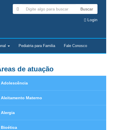
Buscar
Login
onal
Pediatria para Familia
Fale Conosco
reas de atuação
Adolescência
Aleitamento Materno
Alergia
Bioética