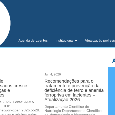
Agenda de Eventos
Institucional
Atualização
profissi
Á
Jun 4, 2026
de
Recomendações para o
ssados cresce
tratamento e prevenção da
ças e
deficiência de ferro e anemia
es
ferropriva em lactentes –
Atualização 2026
de 2026. Fonte: JAMA
. DOI:
Departamento Científico de
networkopen.2026.5528.
Nutrologia Departamento Científico
ianças e adolescentes
de Hematologia e Hemoterapia -