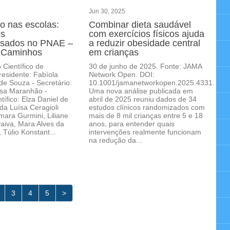
Jun 30, 2025
o nas escolas:
Combinar dieta saudável
os
com exercícios físicos ajuda
essados no PNAE –
a reduzir obesidade central
e Caminhos
em crianças
Científico de
30 de junho de 2025. Fonte: JAMA
residente: Fabíola
Network Open. DOI:
de Souza - Secretário:
10.1001/jamanetworkopen.2025.4331.
usa Maranhão -
Uma nova análise publicada em
tífico: Elza Daniel de
abril de 2025 reuniu dados de 34
da Luísa Ceragioli
estudos clínicos randomizados com
emara Gurmini, Liliane
mais de 8 mil crianças entre 5 e 18
aiva, Mara Alves da
anos, para entender quais
 Túlio Konstant...
intervenções realmente funcionam
na redução da...
3
4
5
>