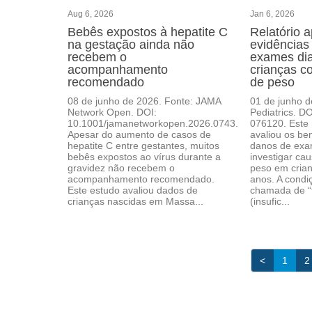
Aug 6, 2026
Jan 6, 2026
Bebês expostos à hepatite C
Relatório a
na gestação ainda não
evidências
recebem o
exames di
acompanhamento
crianças c
recomendado
de peso
08 de junho de 2026. Fonte: JAMA
01 de junho d
Network Open. DOI:
Pediatrics. D
10.1001/jamanetworkopen.2026.0743.
076120. Este r
Apesar do aumento de casos de
avaliou os ben
hepatite C entre gestantes, muitos
danos de exa
bebês expostos ao vírus durante a
investigar ca
gravidez não recebem o
peso em cria
acompanhamento recomendado.
anos. A condi
Este estudo avaliou dados de
chamada de “f
crianças nascidas em Massa...
(insufic...
<
1
2