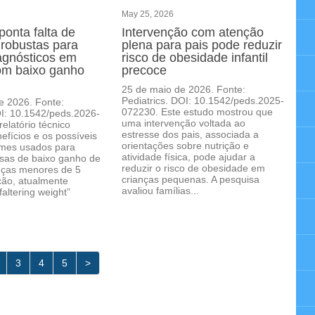
May 25, 2026
ponta falta de
Intervenção com atenção
 robustas para
plena para pais pode reduzir
agnósticos em
risco de obesidade infantil
om baixo ganho
precoce
25 de maio de 2026. Fonte:
Pediatrics. DOI: 10.1542/peds.2025-
e 2026. Fonte:
072230. Este estudo mostrou que
OI: 10.1542/peds.2026-
uma intervenção voltada ao
elatório técnico
estresse dos pais, associada a
efícios e os possíveis
orientações sobre nutrição e
mes usados para
atividade física, pode ajudar a
usas de baixo ganho de
reduzir o risco de obesidade em
nças menores de 5
crianças pequenas. A pesquisa
ção, atualmente
avaliou famílias...
altering weight”
3
4
5
>