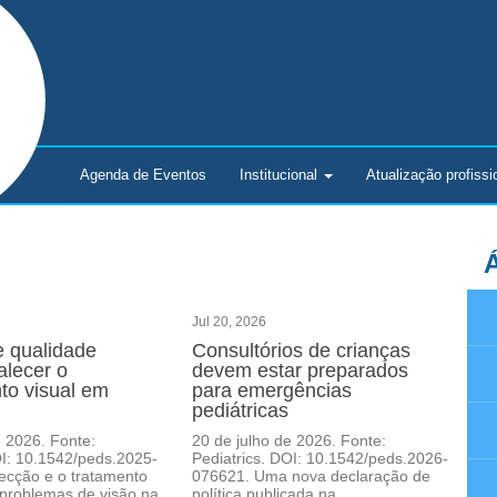
Agenda de Eventos
Institucional
Atualização
profissi
Á
Jul 20, 2026
 qualidade
Consultórios de crianças
alecer o
devem estar preparados
to visual em
para emergências
pediátricas
e 2026. Fonte:
20 de julho de 2026. Fonte:
OI: 10.1542/peds.2025-
Pediatrics. DOI: 10.1542/peds.2026-
ecção e o tratamento
076621. Uma nova declaração de
problemas de visão na
política publicada na