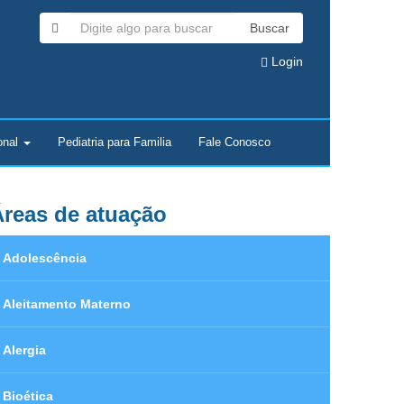
Buscar
Login
onal
Pediatria para Familia
Fale Conosco
reas de atuação
Adolescência
Aleitamento Materno
Alergia
Bioética