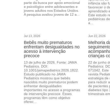
parte da busca por apoio emocional
infância são 
e psicológico entre adolescentes e
favorecer o d
jovens adultos nos Estados Unidos.
aprendizado e
A pesquisa avaliou jovens de 12 a...
Este estudo r
pediátricas d
a...
Jul 13, 2026
Jun 22, 2026
Bebês muito prematuros
Melhoria d
enfrentam desigualdades no
seguimento
acesso à intervenção
acompanh
precoce
crianças c
13 de julho de 2026. Fonte: JAMA
22 de junho d
Pediatrics. DOI:
Pediatrics. D
10.1001/jamapediatrics.2026.1822.
071042. Este 
Estudo publicado no JAMA
revista Pediat
Pediatrics mostrou que bebês
estratégia de
nascidos muito prematuros podem
para reduzir 
enfrentar desigualdades
de pacientes 
importantes no acesso a programas
diabetes tipo 
de intervenção precoce. Esses
trimestrais em 
programas têm como objetivo
oferec...