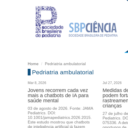
Home
Pedriatria ambulatorial
Pedriatria ambulatorial
Mar 8, 2026
Jul 27, 2026
Jovens recorrem cada vez
Medidas de
mais a chatbots de IA para
podem fort
saúde mental
rastreamen
crianças
03 de agosto de 2026. Fonte: JAMA
Pediatrics. DOI:
27 de julho d
10.1001/jamapediatrics.2026.2015.
Pediatrics. D
Este estudo mostrou que chatbots
075336. A det
de inteligência artificial já fazem
oportunos de 