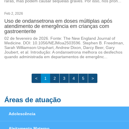
raras, mas podem causar sequelas graves. Por isso, nos pron...
Feb 2, 2026
Uso de ondansetrona em doses múltiplas após
atendimento de emergência em crianças com
gastroenterite
02 de fevereiro de 2026. Fonte: The New England Journal of
Medicine. DOI: 10.1056/NEJMoa2503596. Stephen B. Freedman,
Sarah Williamson-Urquhart, Andrew Dixon, Darcy Beer, Gary
Joubert, et al. Introdução: A ondansetrona melhora os desfechos
quando administrada em departamentos de emergênc...
<
1
2
3
4
5
>
Áreas de atuação
Adolescência
Aleitamento Materno