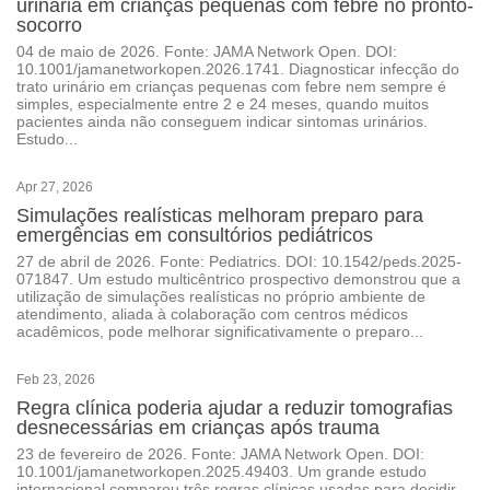
urinária em crianças pequenas com febre no pronto-
socorro
04 de maio de 2026. Fonte: JAMA Network Open. DOI:
10.1001/jamanetworkopen.2026.1741. Diagnosticar infecção do
trato urinário em crianças pequenas com febre nem sempre é
simples, especialmente entre 2 e 24 meses, quando muitos
pacientes ainda não conseguem indicar sintomas urinários.
Estudo...
Apr 27, 2026
Simulações realísticas melhoram preparo para
emergências em consultórios pediátricos
27 de abril de 2026. Fonte: Pediatrics. DOI: 10.1542/peds.2025-
071847. Um estudo multicêntrico prospectivo demonstrou que a
utilização de simulações realísticas no próprio ambiente de
atendimento, aliada à colaboração com centros médicos
acadêmicos, pode melhorar significativamente o preparo...
Feb 23, 2026
Regra clínica poderia ajudar a reduzir tomografias
desnecessárias em crianças após trauma
23 de fevereiro de 2026. Fonte: JAMA Network Open. DOI:
10.1001/jamanetworkopen.2025.49403. Um grande estudo
internacional comparou três regras clínicas usadas para decidir