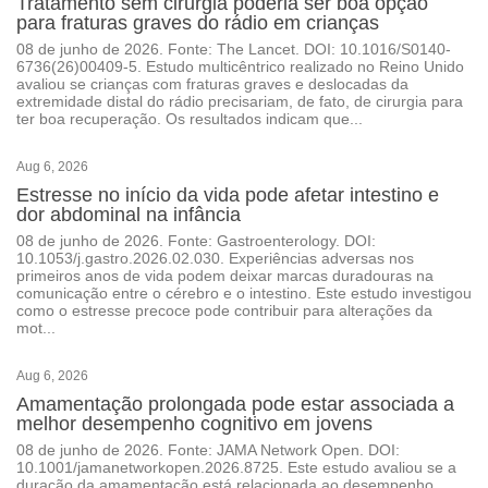
Tratamento sem cirurgia poderia ser boa opção
para fraturas graves do rádio em crianças
08 de junho de 2026. Fonte: The Lancet. DOI: 10.1016/S0140-
6736(26)00409-5. Estudo multicêntrico realizado no Reino Unido
avaliou se crianças com fraturas graves e deslocadas da
extremidade distal do rádio precisariam, de fato, de cirurgia para
ter boa recuperação. Os resultados indicam que...
Aug 6, 2026
Estresse no início da vida pode afetar intestino e
dor abdominal na infância
08 de junho de 2026. Fonte: Gastroenterology. DOI:
10.1053/j.gastro.2026.02.030. Experiências adversas nos
primeiros anos de vida podem deixar marcas duradouras na
comunicação entre o cérebro e o intestino. Este estudo investigou
como o estresse precoce pode contribuir para alterações da
mot...
Aug 6, 2026
Amamentação prolongada pode estar associada a
melhor desempenho cognitivo em jovens
08 de junho de 2026. Fonte: JAMA Network Open. DOI:
10.1001/jamanetworkopen.2026.8725. Este estudo avaliou se a
duração da amamentação está relacionada ao desempenho