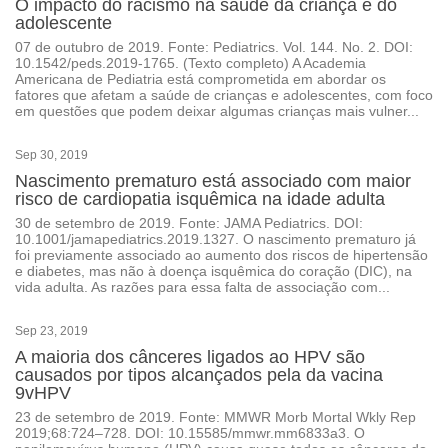
O impacto do racismo na saúde da criança e do
adolescente
07 de outubro de 2019. Fonte: Pediatrics. Vol. 144. No. 2. DOI:
10.1542/peds.2019-1765. (Texto completo) A Academia
Americana de Pediatria está comprometida em abordar os
fatores que afetam a saúde de crianças e adolescentes, com foco
em questões que podem deixar algumas crianças mais vulner...
Sep 30, 2019
Nascimento prematuro está associado com maior
risco de cardiopatia isquêmica na idade adulta
30 de setembro de 2019. Fonte: JAMA Pediatrics. DOI:
10.1001/jamapediatrics.2019.1327. O nascimento prematuro já
foi previamente associado ao aumento dos riscos de hipertensão
e diabetes, mas não à doença isquêmica do coração (DIC), na
vida adulta. As razões para essa falta de associação com...
Sep 23, 2019
A maioria dos cânceres ligados ao HPV são
causados por tipos alcançados pela da vacina
9vHPV
23 de setembro de 2019. Fonte: MMWR Morb Mortal Wkly Rep
2019;68:724–728. DOI: 10.15585/mmwr.mm6833a3. O