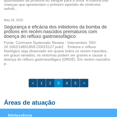
quantidades de proteína do sangue para a urina. A maioria das
crianças que apresentam o primeiro episódio de síndrome
nefróti...
May 26, 2025
Segurança e eficácia dos inibidores da bomba de
prótons em recém-nascidos prematuros com
doença do refluxo gastroesofágico
Fonte: Cochrane Systematic Review - Intervention. DOI:
10.1002/14651858.CD015127.pub2. Embora o refluxo
fisiológico seja observado em quase todos os recém-nascidos,
em graus variados, os sintomas podem ser graves e causar a
doença do refluxo gastroesofágico (DRGE). Em recém-nascidos
p...
<
1
2
3
4
5
>
Áreas de atuação
Adolescência