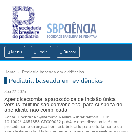
Toggle
Menu
Login
Buscar
navigation
Home
Pediatria baseada em evidências
Pediatria baseada em evidências
Sep 22, 2025
Apendicectomia laparoscópica de incisão única
versus multiincisão convencional para suspeita de
apendicite não complicada
Fonte: Cochrane Systematic Review - Intervention. DOI:
10.1002/14651858.CD009022.pub4. A apendicectomia é um
procedimento cirúrgico bem estabelecido para o tratamento da
apendicite aguda. Historicamente, a operação era realizada como