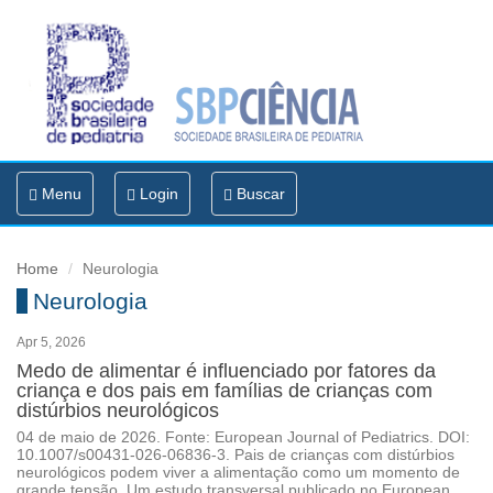
Toggle
Menu
Login
Buscar
navigation
Home
Neurologia
Neurologia
Apr 5, 2026
Medo de alimentar é influenciado por fatores da
criança e dos pais em famílias de crianças com
distúrbios neurológicos
04 de maio de 2026. Fonte: European Journal of Pediatrics. DOI:
10.1007/s00431-026-06836-3. Pais de crianças com distúrbios
neurológicos podem viver a alimentação como um momento de
grande tensão. Um estudo transversal publicado no European