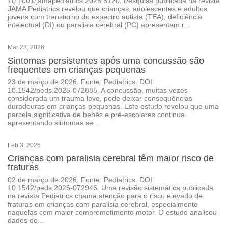
10.1001/jamapediatrics.2025.6120. Pesquisa publicada na revista
JAMA Pediatrics revelou que crianças, adolescentes e adultos
jovens com transtorno do espectro autista (TEA), deficiência
intelectual (DI) ou paralisia cerebral (PC) apresentam r...
Mar 23, 2026
Sintomas persistentes após uma concussão são
frequentes em crianças pequenas
23 de março de 2026. Fonte: Pediatrics. DOI:
10.1542/peds.2025-072885. A concussão, muitas vezes
considerada um trauma leve, pode deixar consequências
duradouras em crianças pequenas. Este estudo revelou que uma
parcela significativa de bebês e pré-escolares continua
apresentando sintomas se...
Feb 3, 2026
Crianças com paralisia cerebral têm maior risco de
fraturas
02 de março de 2026. Fonte: Pediatrics. DOI:
10.1542/peds.2025-072946. Uma revisão sistemática publicada
na revista Pediatrics chama atenção para o risco elevado de
fraturas em crianças com paralisia cerebral, especialmente
naquelas com maior comprometimento motor. O estudo analisou
dados de...