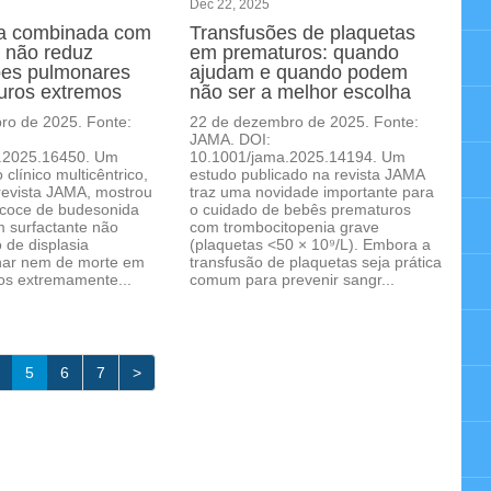
Dec 22, 2025
a combinada com
Transfusões de plaquetas
e não reduz
em prematuros: quando
ões pulmonares
ajudam e quando podem
uros extremos
não ser a melhor escolha
ro de 2025. Fonte:
22 de dezembro de 2025. Fonte:
JAMA. DOI:
.2025.16450. Um
10.1001/jama.2025.14194. Um
clínico multicêntrico,
estudo publicado na revista JAMA
revista JAMA, mostrou
traz uma novidade importante para
ecoce de budesonida
o cuidado de bebês prematuros
 surfactante não
com trombocitopenia grave
o de displasia
(plaquetas <50 × 10⁹/L). Embora a
ar nem de morte em
transfusão de plaquetas seja prática
os extremamente...
comum para prevenir sangr...
5
6
7
>