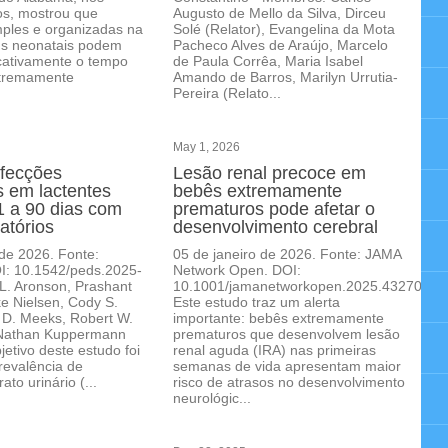
os, mostrou que
Augusto de Mello da Silva, Dirceu
ples e organizadas na
Solé (Relator), Evangelina da Mota
Is neonatais podem
Pacheco Alves de Araújo, Marcelo
ficativamente o tempo
de Paula Corrêa, Maria Isabel
xtremamente
Amando de Barros, Marilyn Urrutia-
Pereira (Relato...
May 1, 2026
nfecções
Lesão renal precoce em
s em lactentes
bebês extremamente
61 a 90 dias com
prematuros pode afetar o
ratórios
desenvolvimento cerebral
 de 2026. Fonte:
05 de janeiro de 2026. Fonte: JAMA
OI: 10.1542/peds.2025-
Network Open. DOI:
L. Aronson, Prashant
10.1001/jamanetworkopen.2025.43270.
e Nielsen, Cody S.
Este estudo traz um alerta
 D. Meeks, Robert W.
importante: bebês extremamente
 Nathan Kuppermann
prematuros que desenvolvem lesão
jetivo deste estudo foi
renal aguda (IRA) nas primeiras
revalência de
semanas de vida apresentam maior
ato urinário (...
risco de atrasos no desenvolvimento
neurológic...