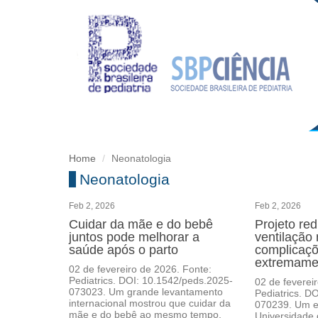
Home
Neonatologia
Neonatologia
Feb 2, 2026
Feb 2, 2026
Cuidar da mãe e do bebê
Projeto re
juntos pode melhorar a
ventilação
saúde após o parto
complicaç
extremame
02 de fevereiro de 2026. Fonte:
Pediatrics. DOI: 10.1542/peds.2025-
02 de feverei
073023. Um grande levantamento
Pediatrics. D
internacional mostrou que cuidar da
070239. Um e
mãe e do bebê ao mesmo tempo,
Universidade