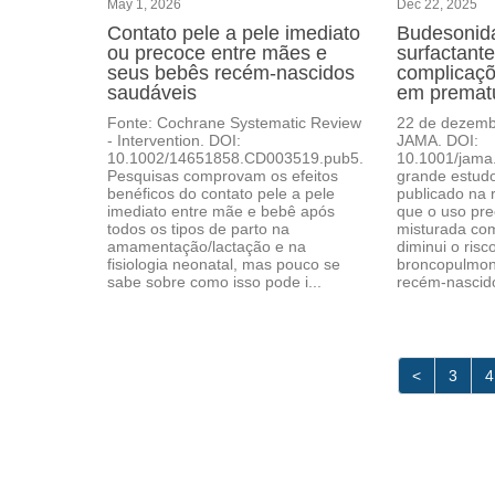
May 1, 2026
Dec 22, 2025
Contato pele a pele imediato
Budesonid
ou precoce entre mães e
surfactant
seus bebês recém‐nascidos
complicaç
saudáveis
em premat
Fonte: Cochrane Systematic Review
22 de dezemb
- Intervention. DOI:
JAMA. DOI:
10.1002/14651858.CD003519.pub5.
10.1001/jama
Pesquisas comprovam os efeitos
grande estudo 
benéficos do contato pele a pele
publicado na 
imediato entre mãe e bebê após
que o uso pr
todos os tipos de parto na
misturada com
amamentação/lactação e na
diminui o risc
fisiologia neonatal, mas pouco se
broncopulmon
sabe sobre como isso pode i...
recém-nascid
<
3
4