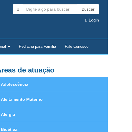
Buscar
Login
onal
Pediatria para Familia
Fale Conosco
reas de atuação
Adolescência
Aleitamento Materno
Alergia
Bioética