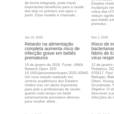
de forma integrada, pode trazer
Estados Unid
importantes benefícios para a saúde
mudanças sim
dos dois no primeiro ano após o
rotina das UT
parto. Esse modelo é chamado...
reduzir signi
que bebês e
prematur...
Jan 19, 2026
Dec 1, 2026
Retardo na alimentação
Risco de i
completa aumenta risco de
bacteriana
infecção grave em bebês
febris de 
prematuros
vírus respi
19 de janeiro de 2026. Fonte: JAMA
12 de janeiro
Network Open. DOI:
Pediatrics. D
10.1001/jamanetworkopen.2025.43940.
070617. Paul 
Um novo estudo realizado em
Mahajan, Blak
centros acadêmicos dos Estados
Olsen, Huong
Unidos traz um alerta importante
Grundmeier,
para pais e profissionais de saúde:
Objetivo: O ob
quanto mais tempo um bebê
descrever a p
extremamente prematuro demora
infecções do tr
para receber alime...