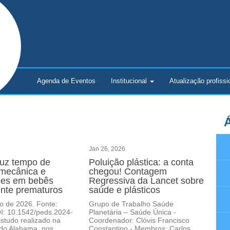
Agenda de Eventos
Institucional
Atualização
profissi
Á
Jan 26, 2026
duz tempo de
Poluição plástica: a conta
 mecânica e
chegou! Contagem
ões em bebês
Regressiva da Lancet sobre
nte prematuros
saúde e plásticos
ro de 2026. Fonte:
Grupo de Trabalho Saúde
OI: 10.1542/peds.2024-
Planetária – Saúde Única -
studo realizado na
Coordenador: Clóvis Francisco
 do Alabama, nos
Constantino - Membros: Carlos