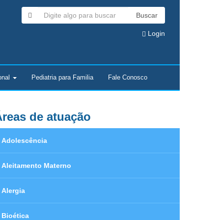
Buscar
Login
onal
Pediatria para Familia
Fale Conosco
reas de atuação
Adolescência
Aleitamento Materno
Alergia
Bioética