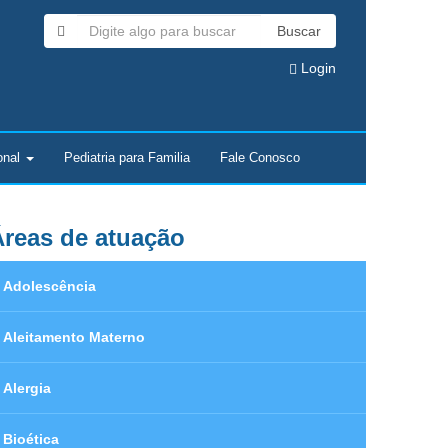
Buscar
Login
onal
Pediatria para Familia
Fale Conosco
reas de atuação
Adolescência
Aleitamento Materno
Alergia
Bioética