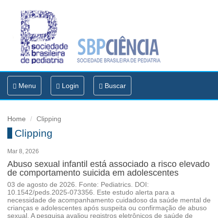
Toggle
Menu
Login
Buscar
navigation
Home
Clipping
Clipping
Mar 8, 2026
Abuso sexual infantil está associado a risco elevado
de comportamento suicida em adolescentes
03 de agosto de 2026. Fonte: Pediatrics. DOI:
10.1542/peds.2025-073356. Este estudo alerta para a
necessidade de acompanhamento cuidadoso da saúde mental de
crianças e adolescentes após suspeita ou confirmação de abuso
sexual. A pesquisa avaliou registros eletrônicos de saúde de