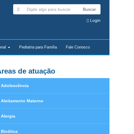
Buscar
Login
onal
Pediatria para Familia
Fale Conosco
reas de atuação
Adolescência
Aleitamento Materno
Alergia
Bioética