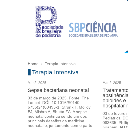
Home
Terapia Intensiva
Terapia Intensiva
Mar 3, 2025
Mar 2, 2025
Sepse bacteriana neonatal
Tratamento
abstinênci
03 de março de 2025. Fonte: The
opioides e 
Lancet. DOI: 10.1016/S0140-
hospitalar
6736(24)00495-1. Strunk T, Molloy
EJ, Mishra A, Bhutta ZA. A sepse
03 de feverei
neonatal continua sendo um dos
Pediatrics. D
principais desafios da medicina
063635. Phill
neonatal e, juntamente com o parto
Graham, Al Ozo