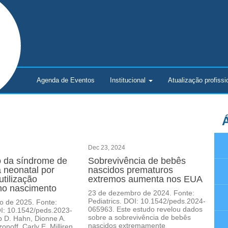
Agenda de Eventos
Institucional
Atualização
profissi
Á
Dec 23, 2024
 da síndrome de
Sobrevivência de bebês
a neonatal por
nascidos prematuros
utilização
extremos aumenta nos EUA
 no nascimento
23 de dezembro de 2024. Fonte:
Pediatrics. DOI: 10.1542/peds.2024-
ro de 2025. Fonte:
065963. Este estudo revelou dados
OI: 10.1542/peds.2023-
sobre a sobrevivência de bebês
ip D. Hahn, Dionne A.
nascidos extremamente
noff, Carly E. Milliren