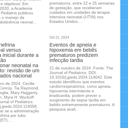
prematuros, entre 22 e 25 semanas
e objetivos: Em
de gestação, que receberam
2020, a Academia
cuidados em unidades de terapia
Pediatria publicou
intensiva neonatal (UTIN) nos
ra o manejo da
Estados Unidos....
bstinência neonat...
Oct 21, 2024
nefrina
Eventos de apneia e
al versus
hipoxemia em bebês
 inicial durante a
prematuros predizem
ção
infecção tardia
onar neonatal na
21 de outubro de 2024. Fonte: The
rto: revisão de um
Journal of Pediatrics. DOI:
ados nacional
10.1016/j.jpeds.2024.114042. Este
estudo identificou que eventos
o de 2024. Cecilie
cardiorrespiratórios, como apneia,
 Conroy, Tia Raymond,
hipoxemia intermitente e
Foglia, Mary Haggerty,
bradicardia, podem prever o
n, Myra H. Wyckoff
surgimento de sepse tardia em
rnal of Pediatrics.
bebês extremamente prematuros. A
j.jpeds.2024.114058.
pesquisa anali...
iar se a administração
nefrina por tubo
(ET)...