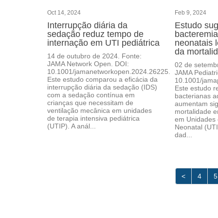
Oct 14, 2024
Feb 9, 2024
Interrupção diária da
Estudo su
sedação reduz tempo de
bacteremi
internação em UTI pediátrica
neonatais 
da mortali
14 de outubro de 2024. Fonte:
JAMA Network Open. DOI:
02 de setemb
10.1001/jamanetworkopen.2024.26225.
JAMA Pediatri
Este estudo comparou a eficácia da
10.1001/jamap
interrupção diária da sedação (IDS)
Este estudo r
com a sedação contínua em
bacterianas a
crianças que necessitam de
aumentam sign
ventilação mecânica em unidades
mortalidade e
de terapia intensiva pediátrica
em Unidades d
(UTIP). A anál...
Neonatal (UTI
dad...
<
4
5