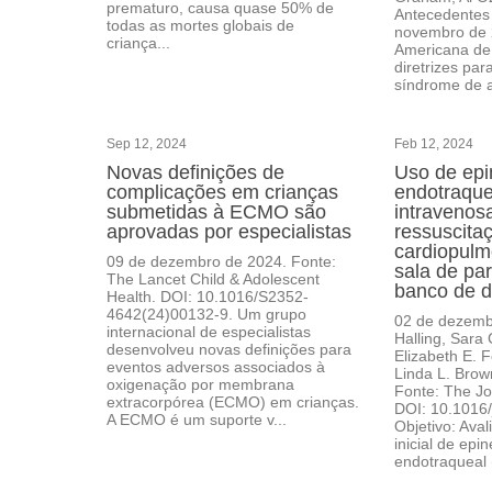
prematuro, causa quase 50% de
Antecedentes 
todas as mortes globais de
novembro de 
criança...
Americana de 
diretrizes pa
síndrome de a
Sep 12, 2024
Feb 12, 2024
Novas definições de
Uso de epi
complicações em crianças
endotraque
submetidas à ECMO são
intravenosa
aprovadas por especialistas
ressuscita
cardiopulm
09 de dezembro de 2024. Fonte:
sala de pa
The Lancet Child & Adolescent
banco de d
Health. DOI: 10.1016/S2352-
4642(24)00132-9. Um grupo
02 de dezembr
internacional de especialistas
Halling, Sara
desenvolveu novas definições para
Elizabeth E. 
eventos adversos associados à
Linda L. Brow
oxigenação por membrana
Fonte: The Jou
extracorpórea (ECMO) em crianças.
DOI: 10.1016/
A ECMO é um suporte v...
Objetivo: Aval
inicial de epi
endotraqueal 