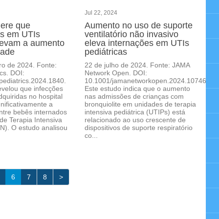
Jul 22, 2024
gere que
Aumento no uso de suporte
as em UTIs
ventilatório não invasivo
levam a aumento
eleva internações em UTIs
dade
pediátricas
ro de 2024. Fonte:
22 de julho de 2024. Fonte: JAMA
cs. DOI:
Network Open. DOI:
ediatrics.2024.1840.
10.1001/jamanetworkopen.2024.10746.
evelou que infecções
Este estudo indica que o aumento
dquiridas no hospital
nas admissões de crianças com
ificativamente a
bronquiolite em unidades de terapia
ntre bebês internados
intensiva pediátrica (UTIPs) está
e Terapia Intensiva
relacionado ao uso crescente de
N). O estudo analisou
dispositivos de suporte respiratório
co...
6
7
8
>