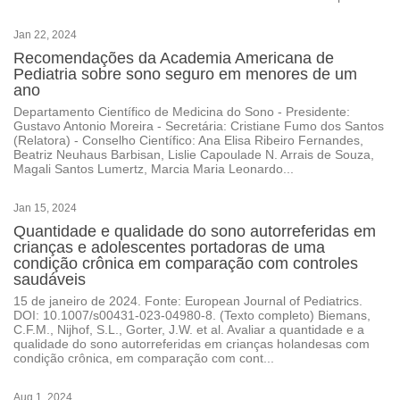
Jan 22, 2024
Recomendações da Academia Americana de
Pediatria sobre sono seguro em menores de um
ano
Departamento Científico de Medicina do Sono - Presidente:
Gustavo Antonio Moreira - Secretária: Cristiane Fumo dos Santos
(Relatora) - Conselho Científico: Ana Elisa Ribeiro Fernandes,
Beatriz Neuhaus Barbisan, Lislie Capoulade N. Arrais de Souza,
Magali Santos Lumertz, Marcia Maria Leonardo...
Jan 15, 2024
Quantidade e qualidade do sono autorreferidas em
crianças e adolescentes portadoras de uma
condição crônica em comparação com controles
saudáveis
15 de janeiro de 2024. Fonte: European Journal of Pediatrics.
DOI: 10.1007/s00431-023-04980-8. (Texto completo) Biemans,
C.F.M., Nijhof, S.L., Gorter, J.W. et al. Avaliar a quantidade e a
qualidade do sono autorreferidas em crianças holandesas com
condição crônica, em comparação com cont...
Aug 1, 2024