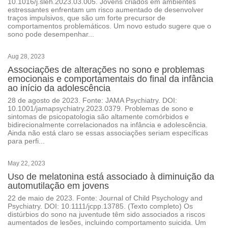
10.1016/j.sleh.2023.03.005. Jovens criados em ambientes
estressantes enfrentam um risco aumentado de desenvolver
traços impulsivos, que são um forte precursor de
comportamentos problemáticos. Um novo estudo sugere que o
sono pode desempenhar...
Aug 28, 2023
Associações de alterações no sono e problemas
emocionais e comportamentais do final da infância
ao início da adolescência
28 de agosto de 2023. Fonte: JAMA Psychiatry. DOI:
10.1001/jamapsychiatry.2023.0379. Problemas de sono e
sintomas de psicopatologia são altamente comórbidos e
bidirecionalmente correlacionados na infância e adolescência.
Ainda não está claro se essas associações seriam específicas
para perfi...
May 22, 2023
Uso de melatonina está associado à diminuição da
automutilação em jovens
22 de maio de 2023. Fonte: Journal of Child Psychology and
Psychiatry. DOI: 10.1111/jcpp.13785. (Texto completo) Os
distúrbios do sono na juventude têm sido associados a riscos
aumentados de lesões, incluindo comportamento suicida. Um