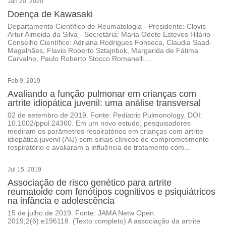
Jan 20, 2020
Doença de Kawasaki
Departamento Científico de Reumatologia - Presidente: Clovis
Artur Almeida da Silva - Secretária: Maria Odete Esteves Hilário -
Conselho Científico: Adriana Rodrigues Fonseca, Claudia Saad-
Magalhães, Flavio Roberto Sztajnbok, Margarida de Fátima
Carvalho, Paulo Roberto Stocco Romanelli....
Feb 9, 2019
Avaliando a função pulmonar em crianças com
artrite idiopática juvenil: uma análise transversal
02 de setembro de 2019. Fonte: Pediatric Pulmonology. DOI:
10.1002/ppul.24360. Em um novo estudo, pesquisadores
mediram os parâmetros respiratórios em crianças com artrite
idiopática juvenil (AIJ) sem sinais clínicos de comprometimento
respiratório e avaliaram a influência do tratamento com...
Jul 15, 2019
Associação de risco genético para artrite
reumatoide com fenótipos cognitivos e psiquiátricos
na infância e adolescência
15 de julho de 2019. Fonte: JAMA Netw Open.
2019;2(6):e196118. (Texto completo) A associação da artrite