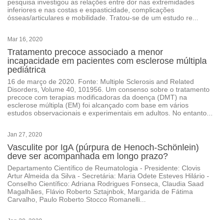
pesquisa investigou as relações entre dor nas extremidades
inferiores e nas costas e espasticidade, complicações
ósseas/articulares e mobilidade. Tratou-se de um estudo re...
Mar 16, 2020
Tratamento precoce associado a menor
incapacidade em pacientes com esclerose múltipla
pediátrica
16 de março de 2020. Fonte: Multiple Sclerosis and Related
Disorders, Volume 40, 101956. Um consenso sobre o tratamento
precoce com terapias modificadoras da doença (DMT) na
esclerose múltipla (EM) foi alcançado com base em vários
estudos observacionais e experimentais em adultos. No entanto...
Jan 27, 2020
Vasculite por IgA (púrpura de Henoch-Schönlein)
deve ser acompanhada em longo prazo?
Departamento Científico de Reumatologia - Presidente: Clovis
Artur Almeida da Silva - Secretária: Maria Odete Esteves Hilário -
Conselho Científico: Adriana Rodrigues Fonseca, Claudia Saad
Magalhães, Flávio Roberto Sztajnbok, Margarida de Fátima
Carvalho, Paulo Roberto Stocco Romanelli...