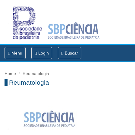
Toggle
Menu
Login
Buscar
navigation
Home
Reumatologia
Reumatologia