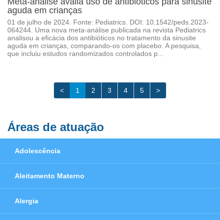
Meta-análise avalia uso de antibióticos para sinusite
aguda em crianças
01 de julho de 2024. Fonte: Pediatrics. DOI: 10.1542/peds.2023-
064244. Uma nova meta-análise publicada na revista Pediatrics
analisou a eficácia dos antibióticos no tratamento da sinusite
aguda em crianças, comparando-os com placebo. A pesquisa,
que incluiu estudos randomizados controlados p...
<
1
2
3
4
5
>
Áreas de atuação
Adolescência
Aleitamento Materno
Alergia