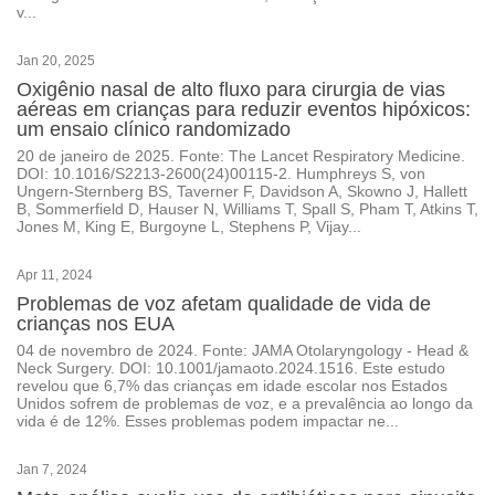
v...
Jan 20, 2025
Oxigênio nasal de alto fluxo para cirurgia de vias
aéreas em crianças para reduzir eventos hipóxicos:
um ensaio clínico randomizado
20 de janeiro de 2025. Fonte: The Lancet Respiratory Medicine.
DOI: 10.1016/S2213-2600(24)00115-2. Humphreys S, von
Ungern-Sternberg BS, Taverner F, Davidson A, Skowno J, Hallett
B, Sommerfield D, Hauser N, Williams T, Spall S, Pham T, Atkins T,
Jones M, King E, Burgoyne L, Stephens P, Vijay...
Apr 11, 2024
Problemas de voz afetam qualidade de vida de
crianças nos EUA
04 de novembro de 2024. Fonte: JAMA Otolaryngology - Head &
Neck Surgery. DOI: 10.1001/jamaoto.2024.1516. Este estudo
revelou que 6,7% das crianças em idade escolar nos Estados
Unidos sofrem de problemas de voz, e a prevalência ao longo da
vida é de 12%. Esses problemas podem impactar ne...
Jan 7, 2024