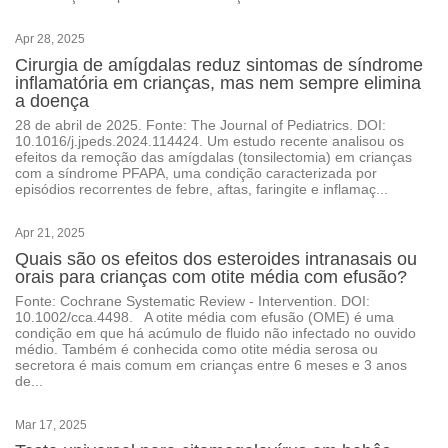
Apr 28, 2025
Cirurgia de amígdalas reduz sintomas de síndrome
inflamatória em crianças, mas nem sempre elimina
a doença
28 de abril de 2025. Fonte: The Journal of Pediatrics. DOI:
10.1016/j.jpeds.2024.114424. Um estudo recente analisou os
efeitos da remoção das amígdalas (tonsilectomia) em crianças
com a síndrome PFAPA, uma condição caracterizada por
episódios recorrentes de febre, aftas, faringite e inflamaç...
Apr 21, 2025
Quais são os efeitos dos esteroides intranasais ou
orais para crianças com otite média com efusão?
Fonte: Cochrane Systematic Review - Intervention. DOI:
10.1002/cca.4498. A otite média com efusão (OME) é uma
condição em que há acúmulo de fluido não infectado no ouvido
médio. Também é conhecida como otite média serosa ou
secretora é mais comum em crianças entre 6 meses e 3 anos
de...
Mar 17, 2025