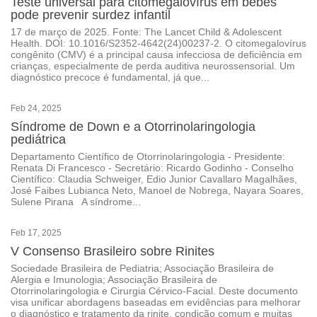
Teste universal para citomegalovírus em bebês
pode prevenir surdez infantil
17 de março de 2025. Fonte: The Lancet Child & Adolescent
Health. DOI: 10.1016/S2352-4642(24)00237-2. O citomegalovírus
congênito (CMV) é a principal causa infecciosa de deficiência em
crianças, especialmente de perda auditiva neurossensorial. Um
diagnóstico precoce é fundamental, já que...
Feb 24, 2025
Síndrome de Down e a Otorrinolaringologia
pediátrica
Departamento Científico de Otorrinolaringologia - Presidente:
Renata Di Francesco - Secretário: Ricardo Godinho - Conselho
Científico: Claudia Schweiger, Edio Junior Cavallaro Magalhães,
José Faibes Lubianca Neto, Manoel de Nobrega, Nayara Soares,
Sulene Pirana A síndrome...
Feb 17, 2025
V Consenso Brasileiro sobre Rinites
Sociedade Brasileira de Pediatria; Associação Brasileira de
Alergia e Imunologia; Associação Brasileira de
Otorrinolaringologia e Cirurgia Cérvico-Facial. Deste documento
visa unificar abordagens baseadas em evidências para melhorar
o diagnóstico e tratamento da rinite, condição comum e muitas